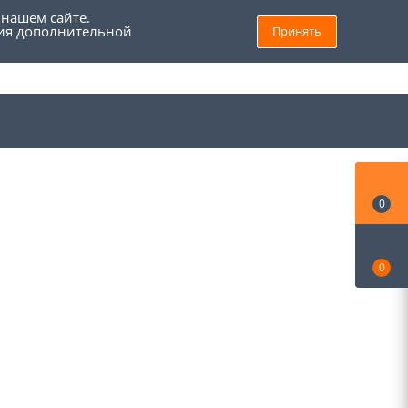
 нашем сайте.
ния дополнительной
Принять
8 (800) 555 69 93
Войти
Заказать звонок
Мой кабинет
0
0