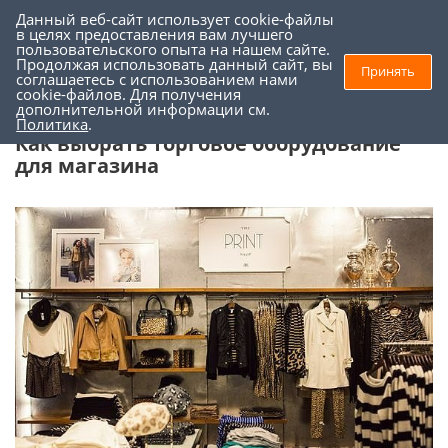
Данный веб-сайт использует cookie-файлы
0
0
в целях предоставления вам лучшего
пользовательского опыта на нашем сайте.
Продолжая использовать данный сайт, вы
Принять
соглашаетесь с использованием нами
Торговое оборудование
-
Как выбрать торговое оборудование для
cookie-файлов. Для получения
дополнительной информации см.
магазина
Политика
.
Как выбрать торговое оборудование
для магазина