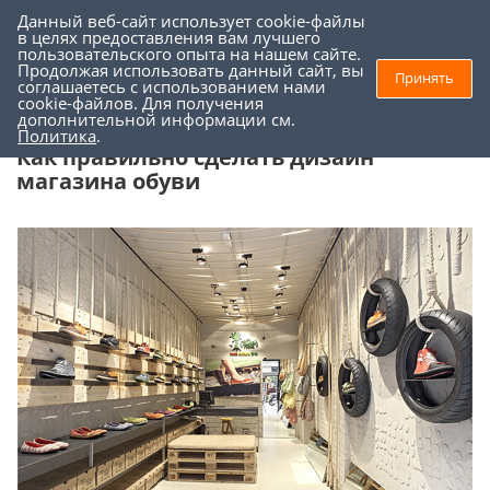
Данный веб-сайт использует cookie-файлы
0
0
в целях предоставления вам лучшего
пользовательского опыта на нашем сайте.
Продолжая использовать данный сайт, вы
Принять
соглашаетесь с использованием нами
Торговое оборудование
-
Как правильно сделать дизайн магазина
cookie-файлов. Для получения
дополнительной информации см.
обуви
Политика
.
Как правильно сделать дизайн
магазина обуви