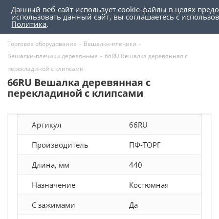
Данный веб-сайт использует cookie-файлы в целях пред
0
0
использовать данный сайт, вы соглашаетесь с использ
Политика
.
Торговое оборудование
-
Вешалки-плечики
-
Вешалки-плечики деревянные
-
66RU Вешалка деревянная с
перекладиной с клипсами
66RU Вешалка деревянная с
перекладиной с клипсами
Артикул
66RU
Производитель
ПФ-ТОРГ
Длина, мм
440
Назначение
Костюмная
С зажимами
Да