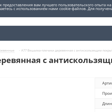
ях предоставления вам лучшего пользовательского опыта на
шаетесь с использованием нами cookie-файлов. Для получе
еревянные
-
A77 Вешалка-плечики деревянная с антискользящим покр
еревянная с антискользя
Арти
Прои
Длин