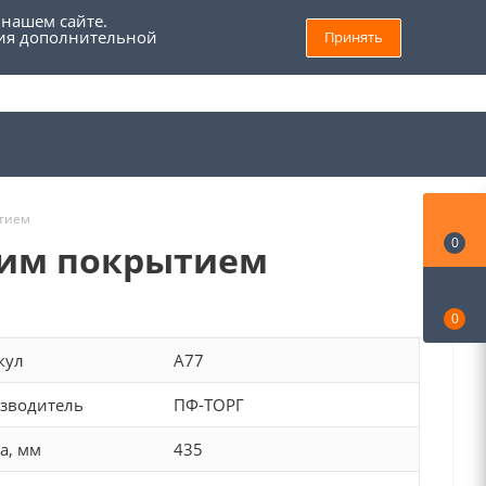
 нашем сайте.
ния дополнительной
Принять
8 (800) 555 69 93
Войти
Заказать звонок
Мой кабинет
ытием
0
щим покрытием
0
кул
A77
зводитель
ПФ-ТОРГ
а, мм
435