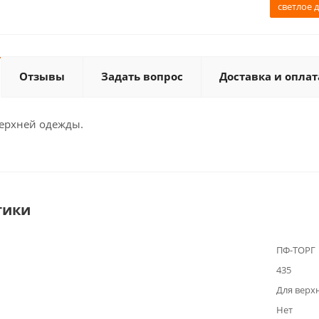
светлое 
Отзывы
Задать вопрос
Доставка и оплат
ерхней одежды.
тики
ПФ-ТОРГ
435
Для верх
Нет