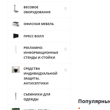
ВЕСОВОЕ
ОБОРУДОВАНИЕ
AW-250
ОФИСНАЯ МЕБЕЛЬ
Вешалка
деревянная
с
ПРЕСС ВОЛЛ
зажимами
для брюк
РЕКЛАМНО-
L-250 мм
ИНФОРМАЦИОННЫЕ
СТЕНДЫ И СТОЙКИ
от
70
СРЕДСТВА
руб.
ИНДИВИДУАЛЬНОЙ
ЗАЩИТЫ,
АНТИСЕПТИКИ
СЪЕМНИКИ ДЛЯ
ОДЕЖДЫ
Популярные