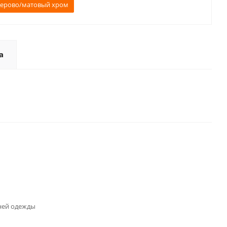
дерово/матовый хром
а
ней одежды