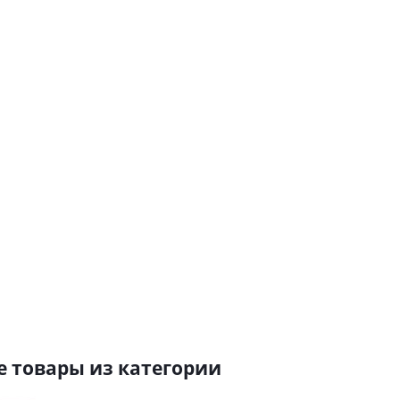
AL-1-1 sale
A-44/2(W88)
AL-1-2 sale
Вешалка-
Вешалка-
Вешалка-
плечики
плечики
плечики
деревянная
деревянная с
деревянная
без
перекладиной
без
перекладины
перекладины
L-380 мм
L-380 мм
от
70 руб.
от
67 руб.
от
90 руб.
 товары из категории