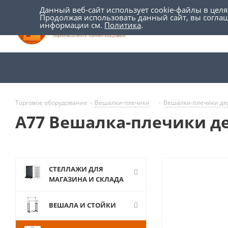
Данный веб-сайт использует cookie-файлы в цел
Продолжая использовать данный сайт, вы согла
информации см.
Политика
.
Торговое оборудование
-
Вешалки-плечики
-
Вешалки-плечики д
A77 Вешалка-плечики д
СТЕЛЛАЖИ ДЛЯ
МАГАЗИНА И СКЛАДА
ВЕШАЛА И СТОЙКИ