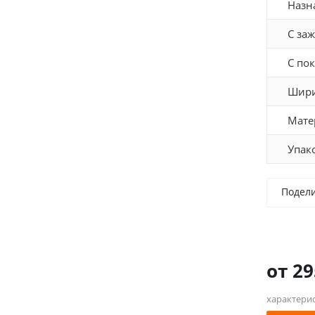
Назн
С за
С по
Шири
Мате
Упак
Подел
от
29
характери