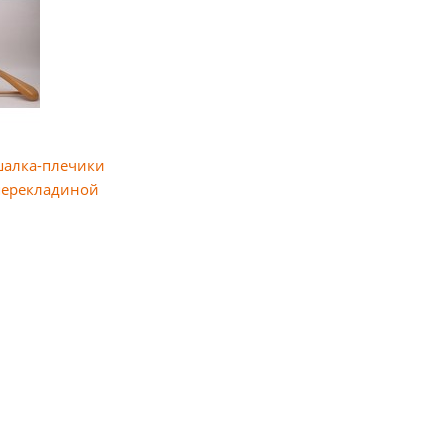
шалка-плечики
перекладиной