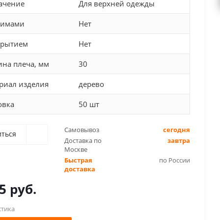
ачение
Для верхней одежды
жимами
Нет
крытием
Нет
на плеча, мм
30
риал изделия
дерево
овка
50 шт
Самовывоз
сегодня
иться
Доставка по
завтра
Москве
Быстрая
по России
доставка
5 руб.
стика