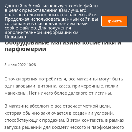
Данный веб-сайт использует cookie-файлы
0
0
в целях предоставления вам лучшего
пользовательского опыта на нашем сайте.
Продолжая использовать данный сайт, вы
Принять
соглашаетесь с использованием нами
Торговое оборудование
-
Оборудование магазина косметики и
cookie-файлов. Для получения
дополнительной информации см.
парфюмерии
Политика
.
Оборудование магазина косметики и
парфюмерии
5 июля 2022 10:28
С точки зрения потребителя, все магазины могут быть
одинаковыми: витрина, касса, примерочные, полки,
манекены. Нет ничего более далекого от истины.
В магазине абсолютно все отвечает четкой цели,
которая обычно заключается в создании условий,
способствующих продажам. В этом контексте, в рамках
запуска решений для косметического и парфюмерного