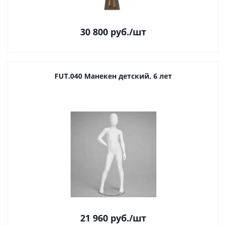
30 800
руб.
/шт
FUT.040 Манекен детский, 6 лет
21 960
руб.
/шт