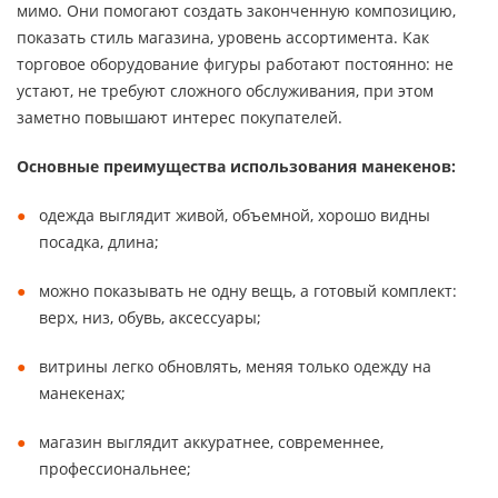
мимо. Они помогают создать законченную композицию,
показать стиль магазина, уровень ассортимента. Как
торговое оборудование фигуры работают постоянно: не
устают, не требуют сложного обслуживания, при этом
заметно повышают интерес покупателей.
Основные преимущества использования манекенов:
одежда выглядит живой, объемной, хорошо видны
посадка, длина;
можно показывать не одну вещь, а готовый комплект:
верх, низ, обувь, аксессуары;
витрины легко обновлять, меняя только одежду на
манекенах;
магазин выглядит аккуратнее, современнее,
профессиональнее;