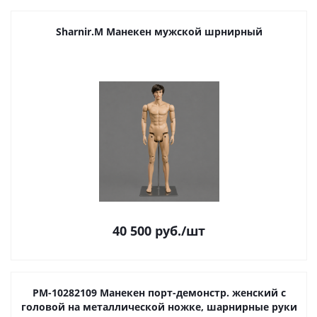
Sharnir.M Манекен мужской шрнирный
40 500
руб.
/шт
PM-10282109 Манекен порт-демонстр. женский с
головой на металлической ножке, шарнирные руки