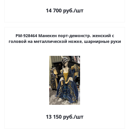
14 700
руб.
/шт
PM-928464 Манекен порт-демонстр. женский с
головой на металлической ножке, шарнирные руки
13 150
руб.
/шт