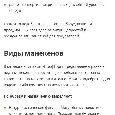
растет конверсия витрины в заходы, общий уровень
продаж.
Грамотно подобранное торговое оборудование и
продуманный свет делают витрину простой в
обслуживании, заметной для покупателей.
Виды манекенов
В каталоге компании «ПрофТорг» представлены разные
виды манекенов и торсов — для небольших торговых
точек, сетевых магазинов и ателье. Можно подобрать одно
изделие либо комплект на весь торговый зал.
По образу и назначению выделяют:
Натуралистические фигуры. Могут быть с волосами,
макияжем, деталями лица. Подходят для бутиков и