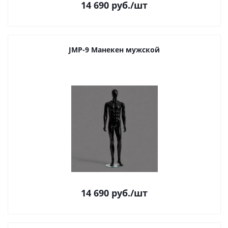
14 690
руб.
/шт
JMP-9 Манекен мужской
14 690
руб.
/шт