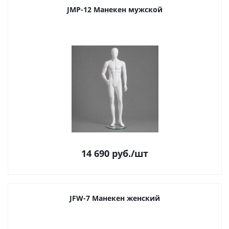
JMP-12 Манекен мужской
14 690
руб.
/шт
JFW-7 Манекен женский