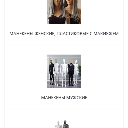
МАНЕКЕНЫ ЖЕНСКИЕ, ПЛАСТИКОВЫЕ С МАКИЯЖЕМ
МАНЕКЕНЫ МУЖСКИЕ