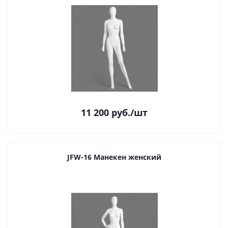
11 200
руб.
/шт
JFW-16 Манекен женский