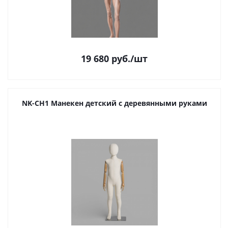
19 680
руб.
/шт
NK-CH1 Манекен детский c деревянными руками