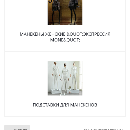
МАНЕКЕНЫ ЖЕНСКИЕ &QUOT;ЭКСПРЕССИЯ
MONE&QUOT;
ПОДСТАВКИ ДЛЯ МАНЕКЕНОВ