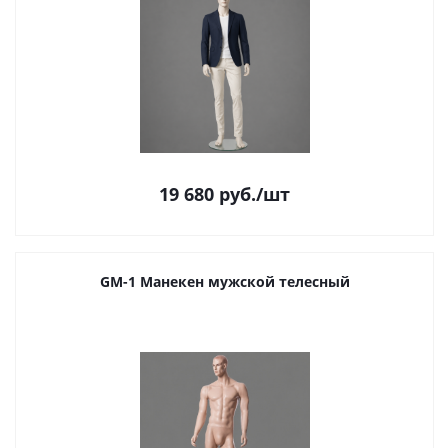
19 680
руб.
/шт
GM-1 Манекен мужской телесный