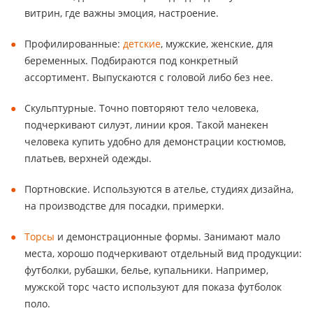
витрин, где важны эмоция, настроение.
Профилированные:
детские
, мужские, женские, для
беременных. Подбираются под конкретный
ассортимент. Выпускаются с головой либо без нее.
Скульптурные. Точно повторяют тело человека,
подчеркивают силуэт, линии кроя. Такой манекен
человека купить удобно для демонстрации костюмов,
платьев, верхней одежды.
Портновские. Используются в ателье, студиях дизайна,
на производстве для посадки, примерки.
Торсы
и демонстрационные формы. Занимают мало
места, хорошо подчеркивают отдельный вид продукции:
футболки, рубашки, белье, купальники. Например,
мужской торс часто используют для показа футболок
поло.