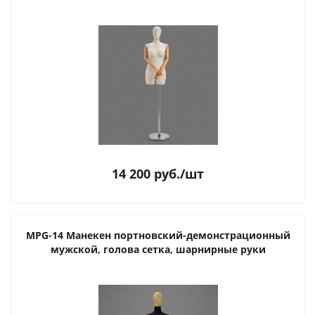
14 200
руб.
/шт
MPG-14 Манекен портновский-демонстрационный
мужской, голова сетка, шарнирные руки