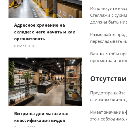
Используйте вы
Стеллажи с сухи
должны быть ни
Адресное хранение на
складе: с чего начать и как
Размещайте проду
организовать
перекладывать ил
8 июля 2026
Важно, чтобы пр
просмотра и выб
Отсутстви
Предотвращайте с
слишком близко д
Имеет значение ф
Витрины для магазина:
это необходимо, 
классификация видов