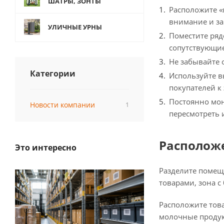
ШАТРЫ, ЗОНТЫ
Расположите «
внимание и за
УЛИЧНЫЕ УРНЫ
Поместите ряд
сопутствующие 
Не забывайте 
Категории
Используйте в
покупателей к
Постоянно мон
Новости компании
1
пересмотреть 
Располож
Это интересно
Разделите помеще
товарами, зона с
Расположите това
молочные продук