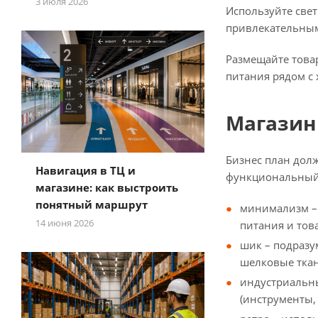
3 июля 2026
Используйте свет
привлекательным
Размещайте товар
питания рядом с 
Магазин
Бизнес план дол
Навигация в ТЦ и
функциональный 
магазине: как выстроить
понятный маршрут
минимализм – 
14 июня 2026
питания и тов
шик – подразу
шелковые ткан
индустриальны
(инструменты,