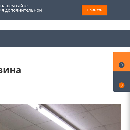
 нашем сайте.
ния дополнительной
Принять
8 (800) 555 69 93
Войти
Заказать звонок
Мой кабинет
0
зина
0