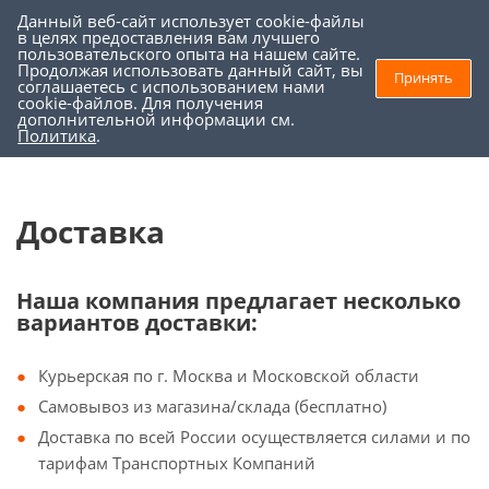
Данный веб-сайт использует cookie-файлы
0
0
в целях предоставления вам лучшего
пользовательского опыта на нашем сайте.
Продолжая использовать данный сайт, вы
Принять
соглашаетесь с использованием нами
Торговое оборудование
cookie-файлов. Для получения
дополнительной информации см.
Доставка и Оплата
Политика
.
Доставка
Наша компания предлагает несколько
вариантов доставки:
Курьерская по г. Москва и Московской области
Самовывоз из магазина/склада (бесплатно)
Доставка по всей России осуществляется силами и по
тарифам Транспортных Компаний