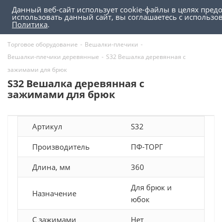
Данный веб-сайт использует cookie-файлы в целях пред
0
0
использовать данный сайт, вы соглашаетесь с использ
Политика
.
Торговое оборудование
-
Вешалки-плечики
-
Вешалки-плечики деревянные
-
S32 Вешалка деревянная с
зажимами для брюк
S32 Вешалка деревянная с
зажимами для брюк
Артикул
S32
Производитель
ПФ-ТОРГ
Длина, мм
360
Для брюк и
Назначение
юбок
С зажимами
Нет