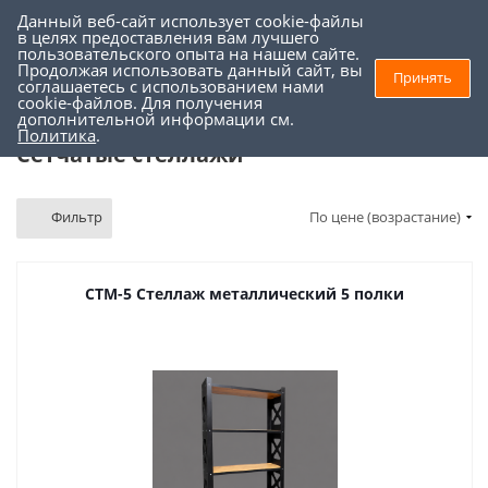
Данный веб-сайт использует cookie-файлы
0
0
в целях предоставления вам лучшего
пользовательского опыта на нашем сайте.
Продолжая использовать данный сайт, вы
Принять
соглашаетесь с использованием нами
Торговое оборудование
-
Стеллажи для магазина и склада
-
cookie-файлов. Для получения
дополнительной информации см.
Сетчатые стеллажи
Политика
.
Сетчатые стеллажи
Фильтр
По цене (возрастание)
СТМ-5 Стеллаж металлический 5 полки