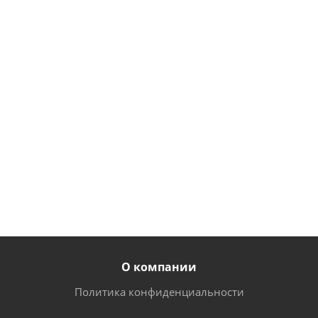
в виниловой
оболочке
440 мм
оболочке
400мм
50
50
руб.
/
руб.
/
шт
шт
42
42
руб.
/
руб.
/
от
215 руб.
шт
шт
О компании
Политика конфиденциальности