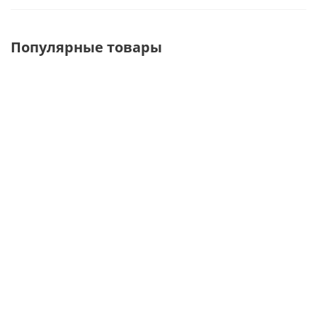
Популярные товары
WL138(SRF146)
H30-3 Вешалка
SR3-1-44
Вешалка-
многоуровневая
Вешалка-
плечики для
для брюк и
плечики с
одежды
юбок в
бронзовой
полукруглая
виниловой
вставкой L-