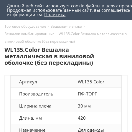
Данный веб-сайт использует cookie-файлы в целях пред
0
0
Продолжая использовать данный сайт, вы соглашаетесь
информации см.
Политика
.
Торговое оборудование
-
Вешалки-плечики
-
Вешалки комбинированные
-
WL135.Color Вешалка металлическая в
виниловой оболочке (без перекладины)
WL135.Color Вешалка
металлическая в виниловой
оболочке (без перекладины)
Артикул
WL135 Color
Производитель
ПФ-ТОРГ
Ширина плеча
30 мм
Длина, мм
420
Назначение
Для одежды