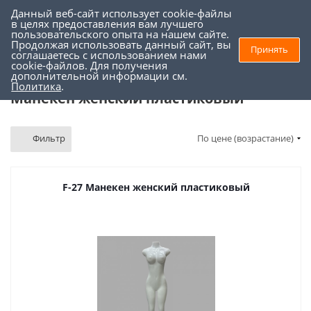
Данный веб-сайт использует cookie-файлы
0
0
в целях предоставления вам лучшего
пользовательского опыта на нашем сайте.
Продолжая использовать данный сайт, вы
Принять
соглашаетесь с использованием нами
Торговое оборудование
-
Манекены и торсы
-
cookie-файлов. Для получения
дополнительной информации см.
Манекен женский пластиковый
Политика
.
Манекен женский пластиковый
Фильтр
По цене (возрастание)
F-27 Манекен женский пластиковый