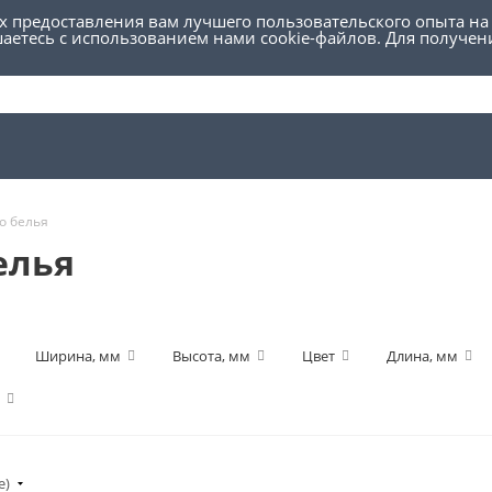
ях предоставления вам лучшего пользовательского опыта на
шаетесь с использованием нами cookie-файлов. Для получе
о белья
елья
Ширина, мм
Высота, мм
Цвет
Длина, мм
е)