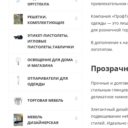
привлекательном 
ОРГСТЕКЛА
Компания «ПрофТо
РЕШЕТКИ,
КОМПЛЕКТУЮЩИЕ
одежды — это лишь
для розничной то
ЭТИКЕТ-ПИСТОЛЕТЫ,
ИГЛОВЫЕ
В дополнение к н
ПИСТОЛЕТЫ,ТАБЛИЧКИ
логотипом.
ОСВЕЩЕНИЕ ДЛЯ ДОМА
И МАГАЗИНА
Прозрачн
ОТПАРИВАТЕЛИ ДЛЯ
Прочные и долгове
ОДЕЖДЫ
стильным глянцев
деликатное нижне
ТОРГОВАЯ МЕБЕЛЬ
Элегантный дизай
подвешивании неб
МЕБЕЛЬ
ДИЗАЙНЕРСКАЯ
стилей. Идеально