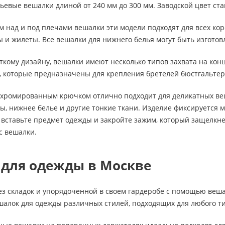
ьевые вешалки длиной от 240 мм до 300 мм. Заводской цвет ст
 над и под плечами вешалки эти модели подходят для всех корс
 и жилеты. Все вешалки для нижнего белья могут быть изготов
ткому дизайну, вешалки имеют несколько типов захвата на конц
ы, которые предназначены для крепления бретелей бюстгальте
хромированным крючком отлично подходит для деликатных веще
ы, нижнее белье и другие тонкие ткани. Изделие фиксируется
 вставьте предмет одежды и закройте зажим, который защелкне
с вешалки.
для одежды в Москве
ез складок и упорядоченной в своем гардеробе с помощью веша
шалок для одежды различных стилей, подходящих для любого т