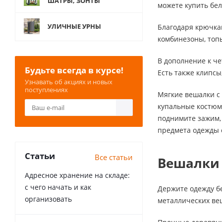
ШАТРЫ, ЗОНТЫ
можете купить бел
УЛИЧНЫЕ УРНЫ
Благодаря крючкам
комбинезоны, топы
В дополнение к че
Будьте всегда в курсе!
Есть также клипс
Узнавать об акциях и новых
поступлениях
Мягкие вешалки с 
купальные костюм
поднимите зажим,
предмета одежды 
Статьи
Все статьи
Вешалки 
Адресное хранение на складе:
с чего начать и как
Держите одежду б
организовать
металлических ве