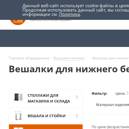
Данный веб-сайт использует cookie-файлы в цел
Продолжая использовать данный сайт, вы согла
информации см.
Политика
.
Торговое оборудование
-
Вешалки-плечики
-
Вешалки для нижнег
Вешалки для нижнего б
Фильтр:
Цена
СТЕЛЛАЖИ ДЛЯ
МАГАЗИНА И СКЛАДА
Материал изделия
ВЕШАЛА И СТОЙКИ
По цене (возрастани