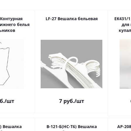
 Контурная
LF-27 Вешалка бельевая
EK431/
ижнего белья
для
ьников
купал
б.
/шт
7
руб.
/шт
2) Вешалка
В-121-Б(НС-Т6) Вешалка
АР-20