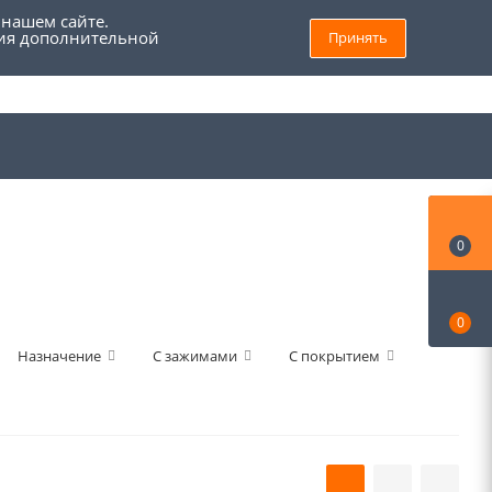
 нашем сайте.
ния дополнительной
Принять
8 (800) 555 69 93
Войти
Заказать звонок
Мой кабинет
0
0
Назначение
С зажимами
С покрытием