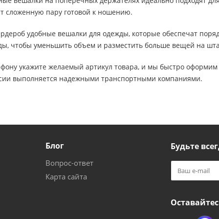
ые вешалки на поперечных держателях идеально подходят для 
т сложенную пару готовой к ношению.
ардероб удобные вешалки для одежды, которые обеспечат поряд
ды, чтобы уменьшить объем и разместить больше вещей на шта
ефону укажите желаемый артикул товара, и мы быстро оформим 
ссии выполняется надежными транспортными компаниями.
Блог
Будьте всег
Вопрос-ответ
Карта сайта
Оставайтес