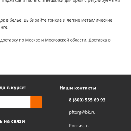
пиджаков и пальто, а вешалки для брюк с регулируемыми
ок в белье. Выбирайте тонкие и легкие металлические
нге.
доставку по Москве и Московской области. Доставка в
да в курсе!
Наши контакты
8 (800) 555 69 93
pftorg@bk.ru
ь на связи
Россия, г.