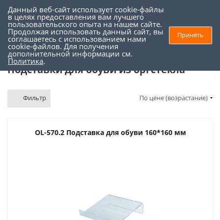
Данный веб-сайт использует cookie-файлы
0
0
в целях предоставления вам лучшего
пользовательского опыта на нашем сайте.
Продолжая использовать данный сайт, вы
Принять
соглашаетесь с использованием нами
Торговое оборудование
-
Подставки из оргстекла
-
cookie-файлов. Для получения
дополнительной информации см.
Подставки для обуви из оргстекла
Политика
.
Подставки для обуви из оргстекла
Фильтр
По цене (возрастание)
OL-570.2 Подставка для обуви 160*160 мм