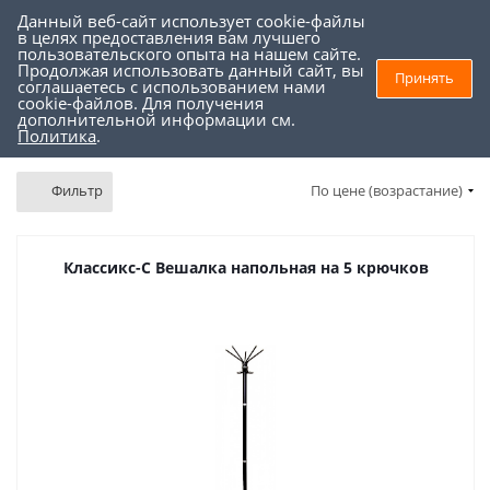
Данный веб-сайт использует cookie-файлы
0
0
в целях предоставления вам лучшего
пользовательского опыта на нашем сайте.
Продолжая использовать данный сайт, вы
Принять
соглашаетесь с использованием нами
Торговое оборудование
-
Вешала и стойки
-
Вешалки напольные
cookie-файлов. Для получения
дополнительной информации см.
Вешалки напольные
Политика
.
Фильтр
По цене (возрастание)
Классикс-С Вешалка напольная на 5 крючков