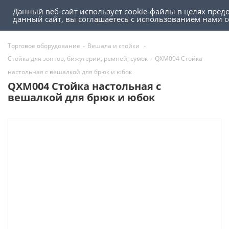
Данный веб-сайт использует cookie-файлы в целях пред
0
0
данный сайт, вы соглашаетесь с использованием нами 
Торговое оборудование
-
Вешала и стойки
-
Cтойка для зонтов, бижутерии, ремней, сумок
-
QXM004 Стойка
настольная с вешалкой для брюк и юбок
QXM004 Стойка настольная с
вешалкой для брюк и юбок