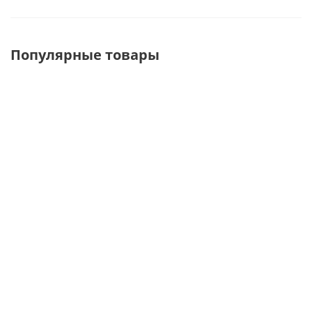
Популярные товары
XJ-55 Подставка
SPQ-2 Стойка
XJ-45
&quot;Стопа&quot;
настольная
Подстав
настольная для
под сумки с 2-
настольн
демонстрации
мя
для
обуви
полукруглыми
демонстра