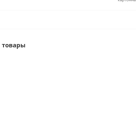
 товары
напольное под
XJ-45
ST057R50R