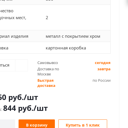
чество
дочных мест,
2
риал изделия
металл с покрытием хром
овка
картонная коробка
Самовывоз
сегодня
иться
Доставка по
завтра
Москве
Быстрая
по России
доставка
60
руб.
/шт
844
руб.
/шт
В корзину
Купить в 1 клик