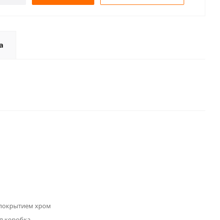
а
 покрытием хром
я коробка