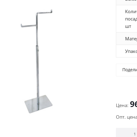
Коли
поса
шт
Мате
Упак
Подел
9