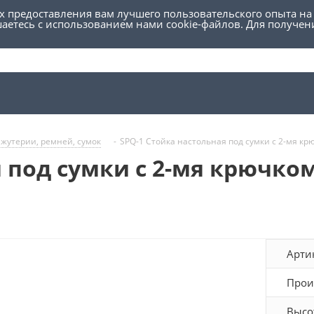
ях предоставления вам лучшего пользовательского опыта на
шаетесь с использованием нами cookie-файлов. Для получе
ижутерии, ремней, сумок
-
SPQ-1 Стойка настольная под сумки с 2-мя кр
я под сумки с 2-мя крючко
Арти
Прои
Высо