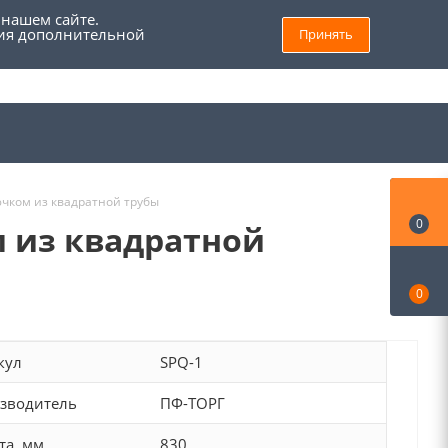
 нашем сайте.
ния дополнительной
Принять
8 (800) 555 69 93
Войти
Заказать звонок
Мой кабинет
ючком из квадратной трубы
0
м из квадратной
0
кул
SPQ-1
зводитель
ПФ-ТОРГ
та, мм
830