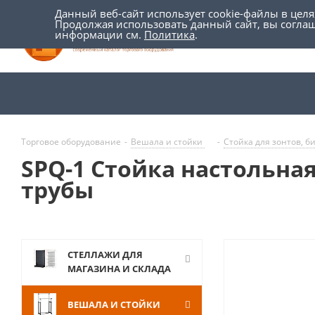
Данный веб-сайт использует cookie-файлы в цел
Продолжая использовать данный сайт, вы согла
информации см.
Политика
.
Торговое оборудование
-
Вешала и стойки
-
Cтойка для зонтов, б
SPQ-1 Стойка настольна
трубы
СТЕЛЛАЖИ ДЛЯ
МАГАЗИНА И СКЛАДА
ВЕШАЛА И СТОЙКИ