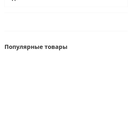
Популярные товары
СТР-060(П-60)
ШР-Ш3-5(П-105).Color
ST-W- 