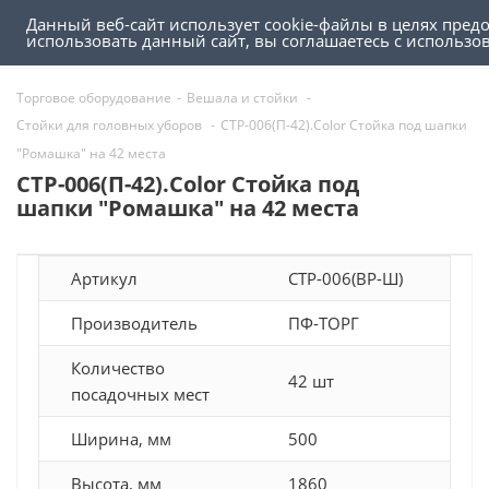
Данный веб-сайт использует cookie-файлы в целях пред
0
0
использовать данный сайт, вы соглашаетесь с использ
Торговое оборудование
-
Вешала и стойки
-
Стойки для головных уборов
-
СТР-006(П-42).Color Стойка под шапки
"Ромашка" на 42 места
СТР-006(П-42).Color Стойка под
шапки "Ромашка" на 42 места
Артикул
СТР-006(ВР-Ш)
Производитель
ПФ-ТОРГ
Количество
42 шт
посадочных мест
Ширина, мм
500
Высота, мм
1860