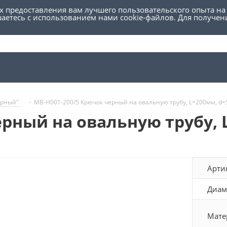
ях предоставления вам лучшего пользовательского опыта на
шаетесь с использованием нами cookie-файлов. Для получе
ерный"
-
MB-H001-200/5 Крючок черный на овальную трубу, L=200мм, d
ерный на овальную трубу,
Арти
Диам
Мате