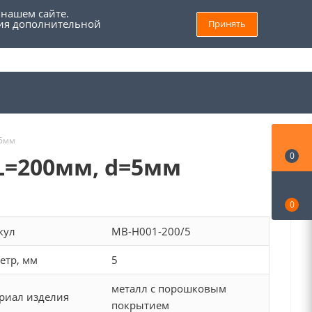
 нашем сайте.
ния дополнительной
Принять
8 (800) 555 69 93
Войти
Заказать звонок
Мой кабинет
=5мм
0
 L=200мм, d=5мм
0
кул
MB-H001-200/5
етр, мм
5
металл с порошковым
риал изделия
покрытием