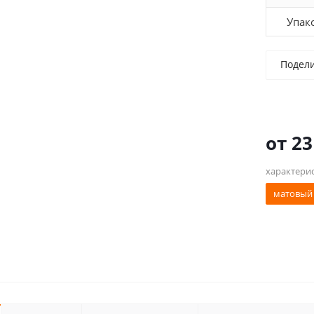
Упак
Подел
от
23
характери
матовый