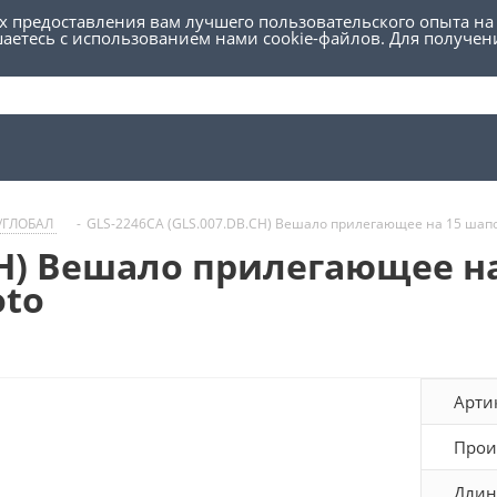
ях предоставления вам лучшего пользовательского опыта на
шаетесь с использованием нами cookie-файлов. Для получе
/ГЛОБАЛ
-
GLS-2246CA (GLS.007.DB.CH) Вешало прилегающее на 15 шапок 
CH) Вешало прилегающее на
oto
Арти
Прои
Длин