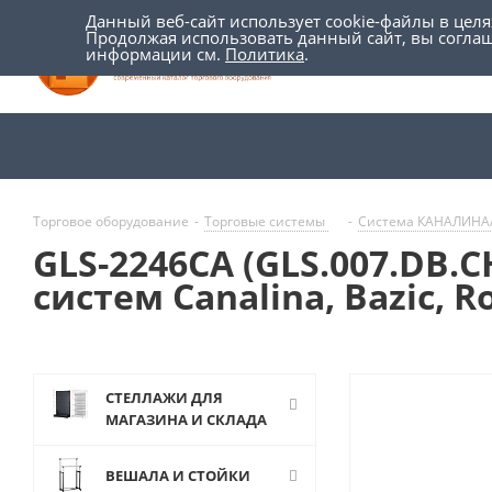
Данный веб-сайт использует cookie-файлы в цел
Продолжая использовать данный сайт, вы согла
информации см.
Политика
.
Торговое оборудование
-
Торговые системы
-
Система КАНАЛИНА
GLS-2246CA (GLS.007.DB.
систем Canalina, Bazic, R
СТЕЛЛАЖИ ДЛЯ
МАГАЗИНА И СКЛАДА
ВЕШАЛА И СТОЙКИ