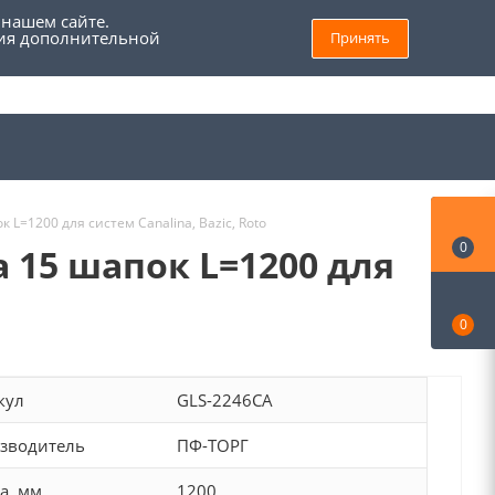
 нашем сайте.
ния дополнительной
Принять
8 (800) 555 69 93
Войти
Заказать звонок
Мой кабинет
L=1200 для систем Canalina, Bazic, Roto
0
 15 шапок L=1200 для
0
кул
GLS-2246CA
зводитель
ПФ-ТОРГ
а, мм
1200