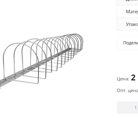
Мате
Упак
Подел
2