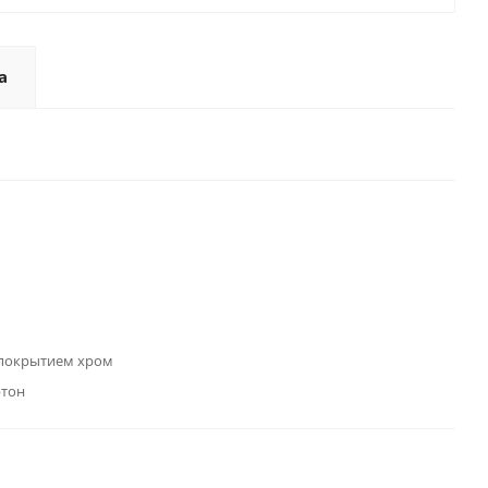
а
 покрытием хром
ртон