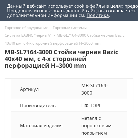
Данный веб-сайт использует cookie-файлы в целях пред
0
0
Продолжая использовать данный сайт, вы соглашаетесь 
дополнительной информации см.
Политика
.
Торговое оборудование
-
Торговые системы
-
Система БАЗИС "черный"
-
MB-SL7164-3000 Стойка черная Bazic
40х40 мм, с 4-х сторонней перфорацией H=3000 mm
MB-SL7164-3000 Стойка черная Bazic
40х40 мм, с 4-х сторонней
перфорацией H=3000 mm
MB-SL7164-
Артикул
3000
Производитель
ПФ-ТОРГ
металл с
Материал изделия
порошковым
покрытием