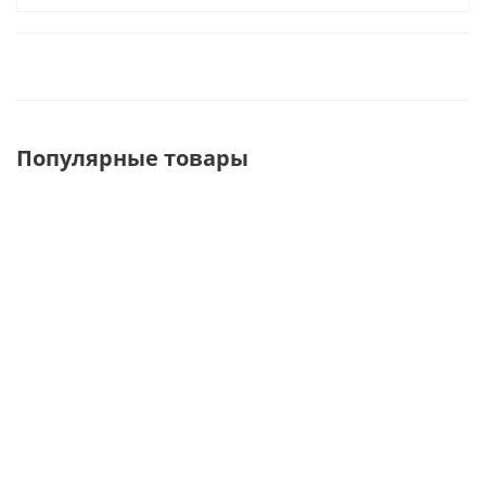
Популярные товары
U246Z
U-LH-1 (lid
U-PH-1 (plate
Кронштейн
holder)
holder)