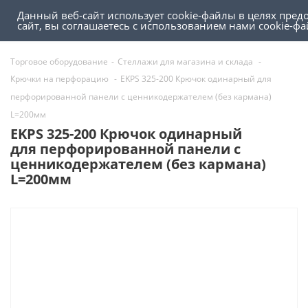
Данный веб-сайт использует cookie-файлы в целях пре
0
0
сайт, вы соглашаетесь с использованием нами cookie-
Торговое оборудование
-
Стеллажи для магазина и склада
-
Крючки на перфорацию
-
EKPS 325-200 Крючок одинарный для
перфорированной панели c ценникодержателем (без кармана)
L=200мм
EKPS 325-200 Крючок одинарный
для перфорированной панели c
ценникодержателем (без кармана)
L=200мм