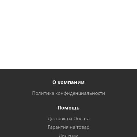
519
864
271
руб.
/
руб.
/
руб.
/
шт
шт
шт
450
733
1 080
руб.
/
руб.
/
руб.
/
шт
шт
шт
О компании
Политика конфиденциальности
Помощь
Доставка и Оплата
Гарантия на товар
Дилерам