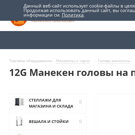
Данный веб-сайт использует cookie-файлы в цел
Продолжая использовать данный сайт, вы согла
информации см.
Политика
.
Торговое оборудование
-
Манекены и торсы
-
Головы манекены
12G Манекен головы на 
СТЕЛЛАЖИ ДЛЯ
МАГАЗИНА И СКЛАДА
ВЕШАЛА И СТОЙКИ