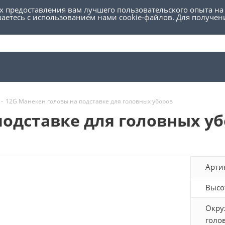
ях предоставления вам лучшего пользовательского опыта на
шаетесь с использованием нами cookie-файлов. Для получе
-
12G Манекен головы на подставке для головных уборов
подставке для головных у
Арти
Высо
Окру
голо