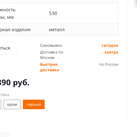
жность
530
вы, мм
риал изделия
металл
Самовывоз
сегодня
иться
Доставка по
завтра
Москве
Быстрая
по России
доставка
390 руб.
стика
хром
черный