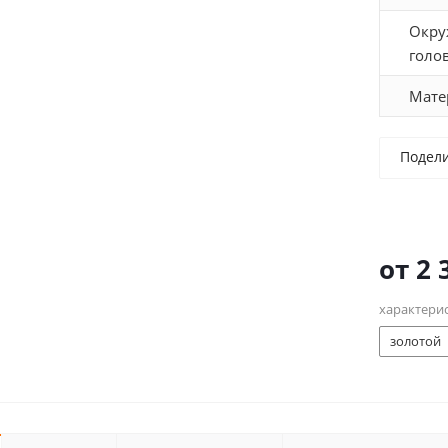
Окру
голо
Мате
Подел
от
2 
характери
золотой