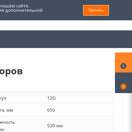
 нашем сайте.
ния дополнительной
Принять
8 (800) 555 69 93
Войти
Заказать звонок
Мой кабинет
0
боров
0
кул
12G
та, мм
650
жность
530 мм
вы