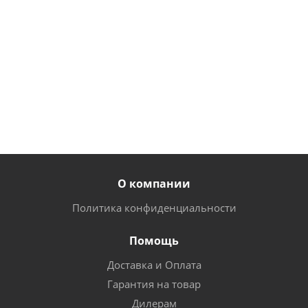
руб.
/
шт
25
от
230
руб.
/
руб.
шт
от
95 руб.
О компании
Политика конфиденциальности
Помощь
Доставка и Оплата
Гарантия на товар
Дилерам