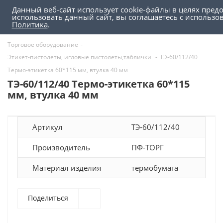
Данный веб-сайт использует cookie-файлы в целях пред
0
0
использовать данный сайт, вы соглашаетесь с использ
Политика
.
Торговое оборудование
-
Этикет-пистолеты, игловые пистолеты,таблички
-
ТЭ-60/112/40
Термо-этикетка 60*115 мм, втулка 40 мм
ТЭ-60/112/40 Термо-этикетка 60*115
мм, втулка 40 мм
Артикул
ТЭ-60/112/40
Производитель
ПФ-ТОРГ
Материал изделия
термобумага
Поделиться