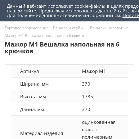
Данный веб-сайт использует cookie-файлы в целях пред
0
0
нашем сайте. Продолжая использовать данный сайт, вы 
Для получения дополнительной информации см.
Полит
Торговое оборудование
-
Вешала и стойки
-
Вешалки напольные
-
Мажор М1 Вешалка напольная на 6 крючков
Мажор М1 Вешалка напольная на 6
крючков
Артикул
Мажор М1
Ширина, мм
370
Высота, мм
1785
Длина, мм
370
оцинкованная
сталь с
Материал изделия
полимерным