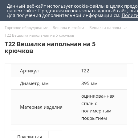
Данный веб-сайт использует cookie-файлы в целях пред
0
0
нашем сайте. Продолжая использовать данный сайт, вы 
Для получения дополнительной информации см.
Полит
Торговое оборудование
-
Вешала и стойки
-
Вешалки напольные
-
Т22 Вешалка напольная на 5 крючков
Т22 Вешалка напольная на 5
крючков
Артикул
Т22
Диаметр, мм
395 мм
оцинкованная
сталь с
Материал изделия
полимерным
покрытием
Поделиться