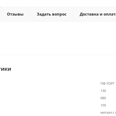
Отзывы
Задать вопрос
Доставка и оплат
тики
ПФ-ТОРГ
130
680
150
металл с