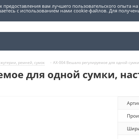
ях предоставления вам лучшего пользовательского опыта на
шаетесь с использованием нами cookie-файлов. Для получе
ижутерии, ремней, сумок
-
AX-004 Вешало регулируемое для одной сумки
емое для одной сумки, на
Арти
Прои
Шири