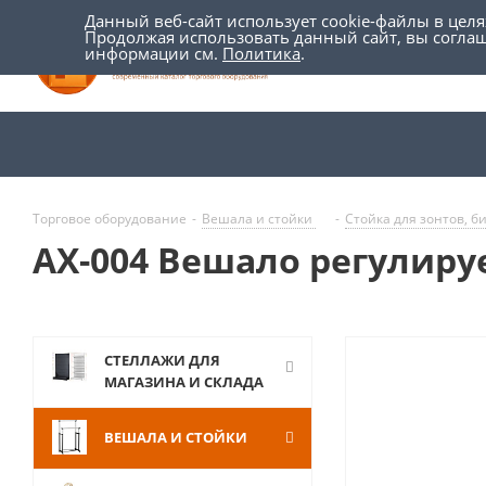
Данный веб-сайт использует cookie-файлы в цел
Продолжая использовать данный сайт, вы согла
информации см.
Политика
.
Торговое оборудование
-
Вешала и стойки
-
Cтойка для зонтов, б
AX-004 Вешало регулиру
СТЕЛЛАЖИ ДЛЯ
МАГАЗИНА И СКЛАДА
ВЕШАЛА И СТОЙКИ