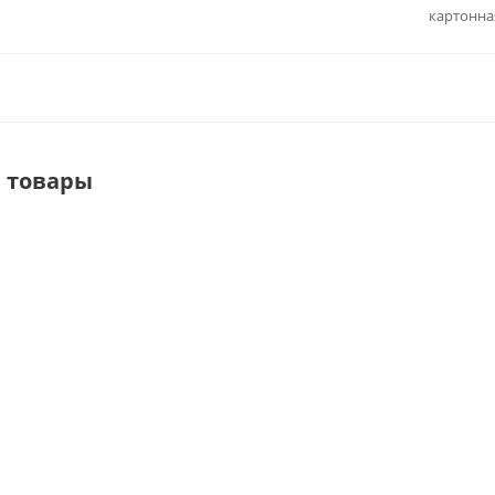
картонна
 товары
СБ-1 Стойка напольное под
HRP8H Вешало напол