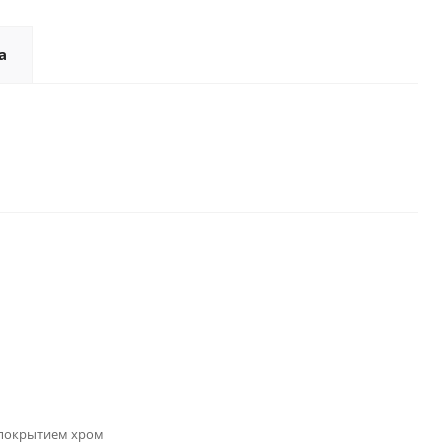
а
 покрытием хром