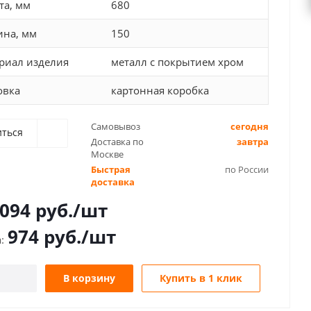
та, мм
680
ина, мм
150
риал изделия
металл с покрытием хром
овка
картонная коробка
Самовывоз
сегодня
иться
Доставка по
завтра
Москве
Быстрая
по России
доставка
 094
руб.
/шт
974
руб.
/шт
В корзину
Купить в 1 клик