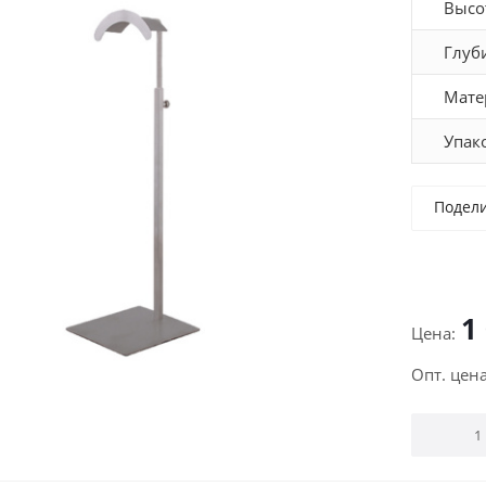
Высо
Глуб
Мате
Упак
Подел
1