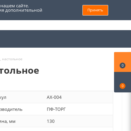
 нашем сайте.
ния дополнительной
Принять
8 (800) 555 69 93
Войти
Заказать звонок
Мой кабинет
, настольное
0
стольное
0
кул
AX-004
зводитель
ПФ-ТОРГ
на, мм
130