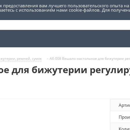
ях предоставления вам лучшего пользовательского опыта на
шаетесь с использованием нами cookie-файлов. Для получе
ижутерии, ремней, сумок
-
AX-008 Вешало настольное для бижутерии ре
ое для бижутерии регулир
Арти
Прои
Коли