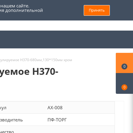
 нашем сайте.
ния дополнительной
Принять
8 (800) 555 69 93
Войти
Заказать звонок
Мой кабинет
гулируемое H370-680мм,130*150мм хром
0
уемое H370-
0
кул
AX-008
зводитель
ПФ-ТОРГ
чество