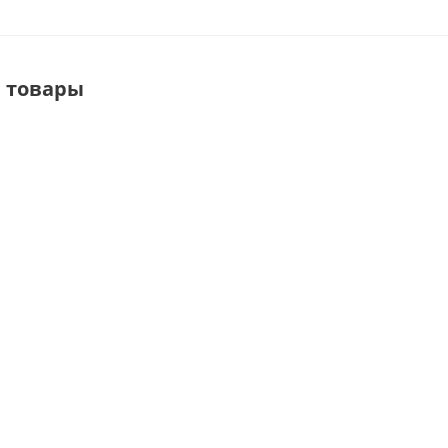
 товары
GO-7 Стойка
QXM020
QXD019/GO-
настольная
Стойка
F2(HDA-210)
MA
под сумки с
настольная
Вешало
1-м
под сумки с
настольное