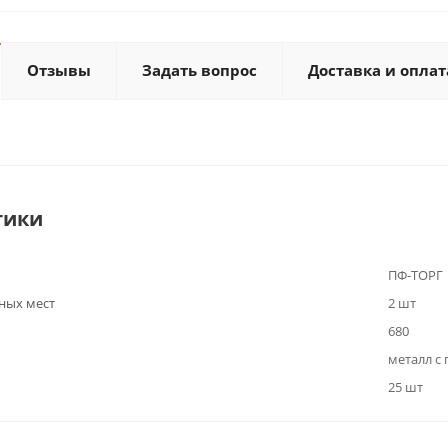
Отзывы
Задать вопрос
Доставка и оплат
тики
ПФ-ТОРГ
ных мест
2 шт
680
металл с
25 шт