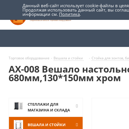
Данный веб-сайт использует cookie-файлы в цел
Продолжая использовать данный сайт, вы согла
информации см.
Политика
.
Торговое оборудование
-
Вешала и стойки
-
Cтойка для зонтов, б
AX-008 Вешало настольн
680мм,130*150мм хром
СТЕЛЛАЖИ ДЛЯ
МАГАЗИНА И СКЛАДА
ВЕШАЛА И СТОЙКИ