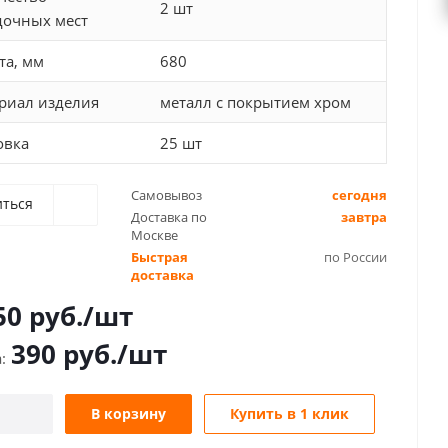
2 шт
дочных мест
та, мм
680
риал изделия
металл с покрытием хром
овка
25 шт
Самовывоз
сегодня
иться
Доставка по
завтра
Москве
Быстрая
по России
доставка
50
руб.
/шт
390
руб.
/шт
В корзину
Купить в 1 клик