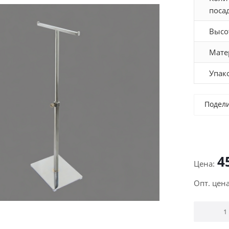
поса
Высо
Мате
Упак
Подел
4