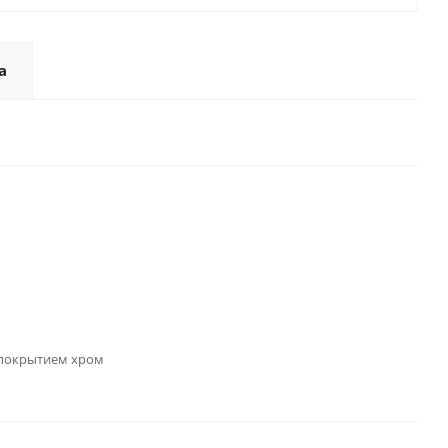
а
 покрытием хром