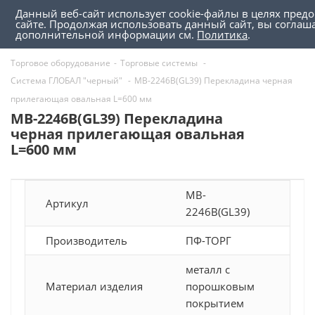
Данный веб-сайт использует cookie-файлы в целях пред
0
0
сайте. Продолжая использовать данный сайт, вы соглаш
дополнительной информации см.
Политика
.
Торговое оборудование
-
Торговые системы
-
Система ГЛОБАЛ "черный"
-
MB-2246B(GL39) Перекладина черная
прилегающая овальная L=600 мм
MB-2246B(GL39) Перекладина
черная прилегающая овальная
L=600 мм
MB-
Артикул
2246B(GL39)
Производитель
ПФ-ТОРГ
металл с
Материал изделия
порошковым
покрытием