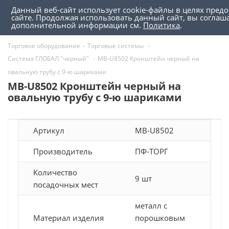
Данный веб-сайт использует cookie-файлы в целях пред
0
0
сайте. Продолжая использовать данный сайт, вы соглаш
дополнительной информации см.
Политика
.
Торговое оборудование
-
Торговые системы
-
Система ГЛОБАЛ "черный"
-
MB-U8502 Кронштейн черный на
овальную трубу с 9-ю шариками
MB-U8502 Кронштейн черный на
овальную трубу с 9-ю шариками
Артикул
MB-U8502
Производитель
ПФ-ТОРГ
Количество
9 шт
посадочных мест
металл с
Материал изделия
порошковым