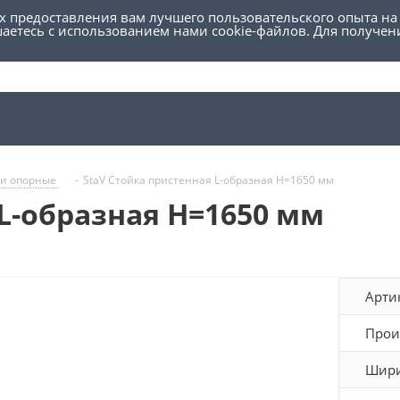
ях предоставления вам лучшего пользовательского опыта на
шаетесь с использованием нами cookie-файлов. Для получе
ки опорные
-
StaV Стойка пристенная L-образная H=1650 мм
L-образная H=1650 мм
Арти
Прои
Шири