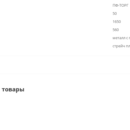
ПФ-ТОРГ
50
1650
560
металл с
стрейч п
 товары