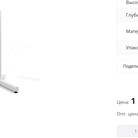
Высо
Глуб
Мате
Упак
Подел
1