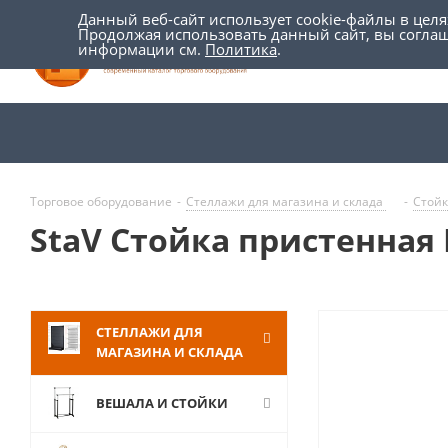
Данный веб-сайт использует cookie-файлы в цел
Продолжая использовать данный сайт, вы согла
информации см.
Политика
.
Торговое оборудование
-
Стеллажи для магазина и склада
-
Стой
StaV Стойка пристенная 
СТЕЛЛАЖИ ДЛЯ
МАГАЗИНА И СКЛАДА
ВЕШАЛА И СТОЙКИ