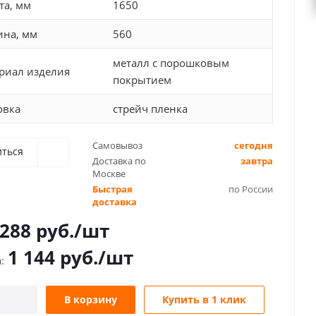
та, мм
1650
ина, мм
560
металл с порошковым
риал изделия
покрытием
овка
стрейч пленка
Самовывоз
сегодня
иться
Доставка по
завтра
Москве
Быстрая
по России
доставка
 288
руб.
/шт
1 144
руб.
/шт
В корзину
Купить в 1 клик