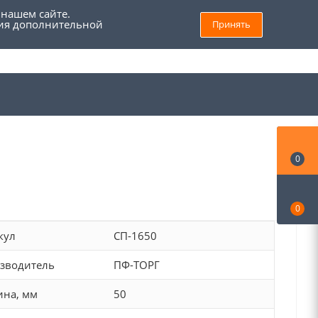
 нашем сайте.
ния дополнительной
Принять
8 (800) 555 69 93
Войти
Заказать звонок
Мой кабинет
0
0
кул
СП-1650
зводитель
ПФ-ТОРГ
на, мм
50