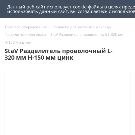
Данный веб-сайт использует cookie-файлы в целях пред
0
0
использовать данный сайт, вы соглашаетесь с использ
Торговое оборудование
-
Стеллажи для магазина и склада
-
Разделители для полок
-
StaV Разделитель проволочный L-320 мм
Н-150 мм цинк
StaV Разделитель проволочный L-
320 мм Н-150 мм цинк