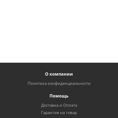
192
345
140
руб.
/
руб.
/
руб.
/
шт
шт
шт
170
322
125
руб.
/
руб.
/
руб.
/
шт
шт
шт
О компании
Политика конфиденциальности
Помощь
Доставка и Оплата
Гарантия на товар