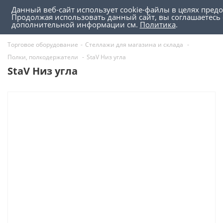
Данный веб-сайт использует cookie-файлы в целях пред
0
0
Продолжая использовать данный сайт, вы соглашаетесь 
дополнительной информации см.
Политика
.
Торговое оборудование
-
Стеллажи для магазина и склада
-
Полки, полкодержатели
-
StaV Низ угла
StaV Низ угла