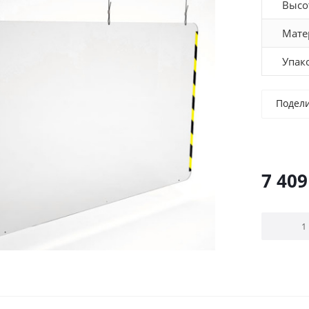
Высо
Мате
Упак
Подел
7 409