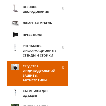
экран для
ВЕСОВОЕ
крепления к
ОБОРУДОВАНИЕ
столу, с
окном,
ОФИСНАЯ МЕБЕЛЬ
1600х745хмм
ПРЕСС ВОЛЛ
РЕКЛАМНО-
ИНФОРМАЦИОННЫЕ
СТЕНДЫ И СТОЙКИ
СРЕДСТВА
7 056
ИНДИВИДУАЛЬНОЙ
руб.
/шт
ЗАЩИТЫ,
АНТИСЕПТИКИ
СЪЕМНИКИ ДЛЯ
ОДЕЖДЫ