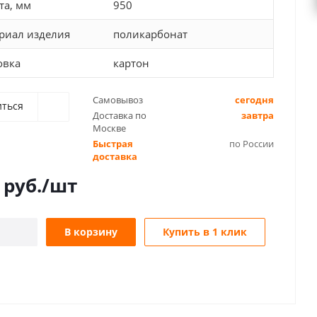
та, мм
950
риал изделия
поликарбонат
овка
картон
Самовывоз
сегодня
иться
Доставка по
завтра
Москве
Быстрая
по России
доставка
руб.
/шт
В корзину
Купить в 1 клик