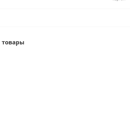
 товары
ZM950
ZE955
ZM1400WC
DE
Защитный
Защитный
Защитный
З