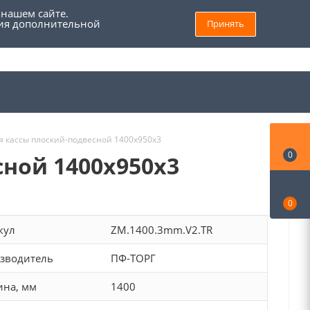
 нашем сайте.
ния дополнительной
Принять
8 (800) 555 69 93
Войти
Заказать звонок
Мой кабинет
 кассы плоский-подвесной 1400х950х3
0
ной 1400х950х3
0
кул
ZM.1400.3mm.V2.TR
зводитель
ПФ-ТОРГ
на, мм
1400