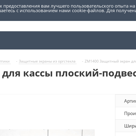
ях предоставления вам лучшего пользовательского опыта на
шаетесь с использованием нами cookie-файлов. Для получе
ептики
-
Защитные экраны из оргстекла
-
ZM1400 Защитный экран для
для кассы плоский-подвес
Арти
Прои
Шири