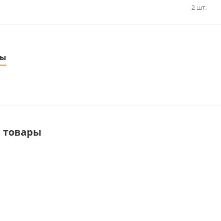
2 шт.
ры
 товары