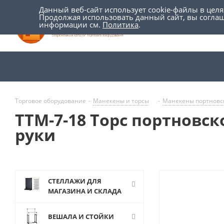
Данный веб-сайт использует cookie-файлы в цел
Продолжая использовать данный сайт, вы согла
информации см.
Политика
.
Торговое оборудование
-
Манекены и торсы
-
Манекены портновс
TTM-7-18 Торс портновс
руки
СТЕЛЛАЖИ ДЛЯ
МАГАЗИНА И СКЛАДА
ВЕШАЛА И СТОЙКИ