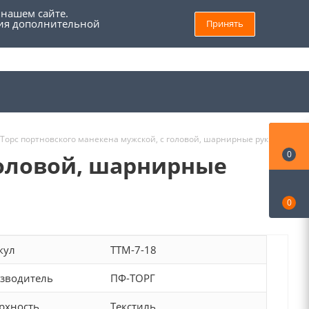
 нашем сайте.
ния дополнительной
Принять
8 (800) 555 69 93
Войти
Заказать звонок
Мой кабинет
 Торс портновского манекена мужской, с головой, шарнирные руки
0
головой, шарнирные
0
кул
TTM-7-18
зводитель
ПФ-ТОРГ
рхность
Текстиль