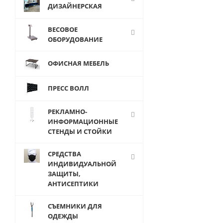
ДИЗАЙНЕРСКАЯ
ВЕСОВОЕ
ОБОРУДОВАНИЕ
К-302-Е-(50
Манекен
ОФИСНАЯ МЕБЕЛЬ
портновск
мужской
ПРЕСС ВОЛЛ
демонстраци
(пластик) 
черной варе
РЕКЛАМНО-
треноге
ИНФОРМАЦИОННЫЕ
СТЕНДЫ И СТОЙКИ
СРЕДСТВА
ИНДИВИДУАЛЬНОЙ
1 400
р
ЗАЩИТЫ,
шт
АНТИСЕПТИКИ
1 2
руб.
СЪЕМНИКИ ДЛЯ
ОДЕЖДЫ