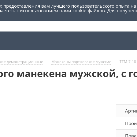
ях предоставления вам лучшего пользовательского опыта на
шаетесь с использованием нами cookie-файлов. Для получе
кие демонстрационные
-
Манекены портновские мужские
-
TTM-7-18
кого манекена мужской, с 
Арти
Прои
Пове