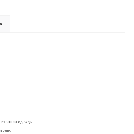
а
нстрации одежды
дерево