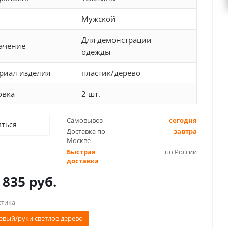
Мужской
Для демонстрации
ачение
одежды
риал изделия
пластик/дерево
овка
2 шт.
Самовывоз
сегодня
иться
Доставка по
завтра
Москве
Быстрая
по России
доставка
 835 руб.
стика
евый/руки светлое дерево