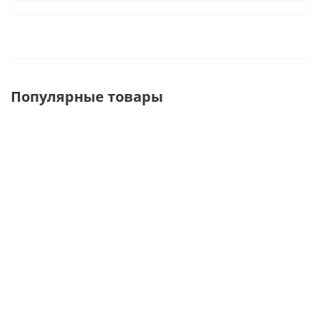
Популярные товары
FSK.003
FS.004
FS.001.M
Комплект с F-
Дистанционное
Стойка