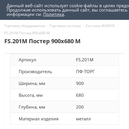
Данный веб-сайт использует cookie-файлы в целях пред
0
0
Продолжая использовать данный сайт, вы соглашаетесь
информации см.
Политика
.
Торговое оборудование
-
Торговые системы
-
Система ФОУРУС
-
FS.201M Постер 900х680 M
FS.201M Постер 900х680 M
Артикул
FS.201M
Производитель
ПФ-ТОРГ
Ширина, мм
900
Высота, мм
680
Глубина, мм
200
Материал изделия
металл