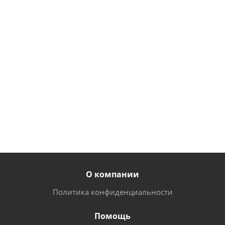
образными
крепление
40х40мм
стойками,
стойки к стене
M, H-
постером и
Т-образное
2400мм
накопителем
360х40х20мм
2545х527х2573мм
от
2
480
от
34 544
от
559 руб.
руб.
руб.
О компании
Политика конфиденциальности
Помощь