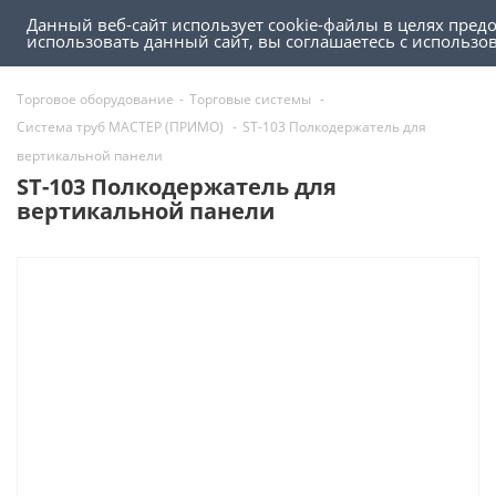
Данный веб-сайт использует cookie-файлы в целях пред
0
0
использовать данный сайт, вы соглашаетесь с использ
Торговое оборудование
-
Торговые системы
-
Система труб МАСТЕР (ПРИМО)
-
ST-103 Полкодержатель для
вертикальной панели
ST-103 Полкодержатель для
вертикальной панели