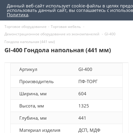
Данный веб-сайт использует cookie-файлы в целях пред
0
0
использовать данный сайт, вы соглашаетесь с использ
Политика
.
Торговое оборудование
-
Торговая мебель
-
Демонстрационное оборудование из экономпанелей
-
GI-400
Гондола напольная (441 мм)
GI-400 Гондола напольная (441 мм)
Артикул
GI-400
Производитель
ПФ-ТОРГ
Ширина, мм
604
Высота, мм
1325
Глубина, мм
441
Материал изделия
ДСП, МДФ