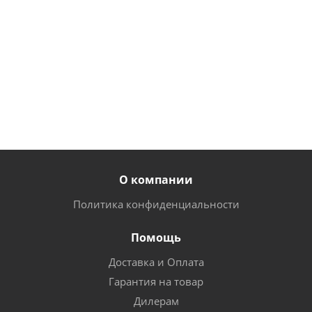
10 615
11 777
руб.
/шт
руб.
/шт
о
9 952
10 938
600
руб.
/шт
руб.
/шт
О компании
Политика конфиденциальности
Помощь
Доставка и Оплата
Гарантия на товар
Дилерам