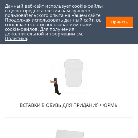
Данный веб-сайт использует cookie-файлы
0
0
в целях предоставления вам лучшего
пользовательского опыта на нашем сайте.
Продолжая использовать данный сайт, вы
Принять
соглашаетесь с использованием нами
Торговое оборудование
cookie-файлов. Для получения
дополнительной информации см.
Подставки из оргстекла - страница 2
Политика
.
ВСТАВКИ В ОБУВЬ ДЛЯ ПРИДАНИЯ ФОРМЫ