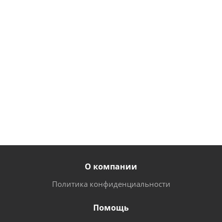
2 499
руб.
/
шт
288
руб.
/шт
2 105
248
руб.
/
руб.
/
шт
шт
О компании
Политика конфиденциальности
Помощь