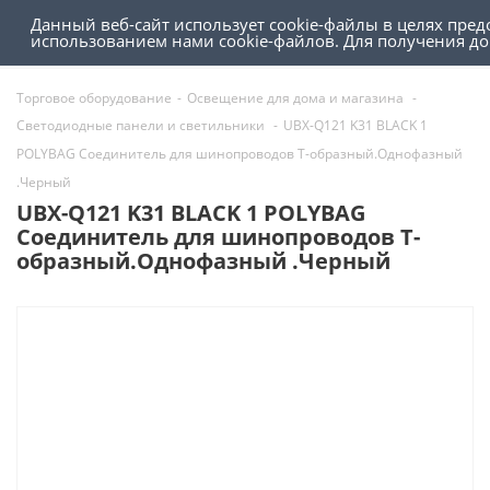
Данный веб-сайт использует cookie-файлы в целях пред
0
0
использованием нами cookie-файлов. Для получения 
Торговое оборудование
-
Освещение для дома и магазина
-
Светодиодные панели и светильники
-
UBX-Q121 K31 BLACK 1
POLYBAG Соединитель для шинопроводов Т-образный.Однофазный
.Черный
UBX-Q121 K31 BLACK 1 POLYBAG
Соединитель для шинопроводов Т-
образный.Однофазный .Черный