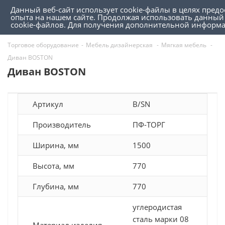
Данный веб-сайт использует cookie-файлы в целях пред
0
0
опыта на нашем сайте. Продолжая использовать данный 
cookie-файлов. Для получения дополнительной информ
Торговое оборудование
-
Мебель дизайнерская
-
Мягкая мебель
-
Диван BOSTON
Диван BOSTON
Артикул
B/SN
Производитель
ПФ-ТОРГ
Ширина, мм
1500
Высота, мм
770
Глубина, мм
770
углеродистая
сталь марки 08