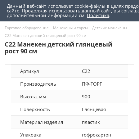
Данный веб-сайт использует cookie-файлы в целях пред
0
0
сайте. Продолжая использовать данный сайт, вы соглаш
дополнительной информации см.
Политика
.
Торговое оборудование
-
Манекены и торсы
-
Детские манекены
-
C22 Манекен детский глянцевый рост 90 см
C22 Манекен детский глянцевый
рост 90 см
Артикул
C22
Производитель
ПФ-ТОРГ
Высота, мм
900
Поверхность
Глянцевая
Материал изделия
пластик
Упаковка
гофрокартон