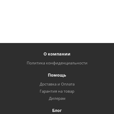
122
161
руб.
/
о
от
32
руб.
/
шт
р
руб.
шт
О компании
Политика конфиденциальности
Помощь
Доставка и Оплата
Гарантия на товар
Дилерам
Блог