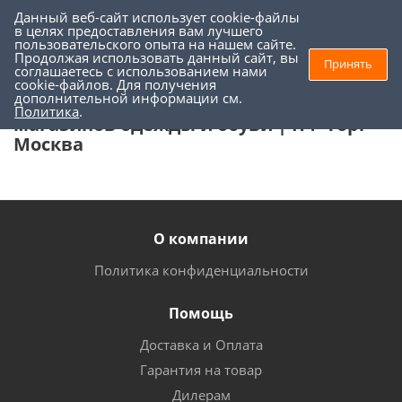
Данный веб-сайт использует cookie-файлы
0
0
в целях предоставления вам лучшего
пользовательского опыта на нашем сайте.
Продолжая использовать данный сайт, вы
Принять
соглашаетесь с использованием нами
Торговое оборудование
cookie-файлов. Для получения
дополнительной информации см.
Купить торговое оборудование для
Политика
.
магазинов одежды и обуви | ПФ-Торг
Москва
О компании
Политика конфиденциальности
Помощь
Доставка и Оплата
Гарантия на товар
Дилерам