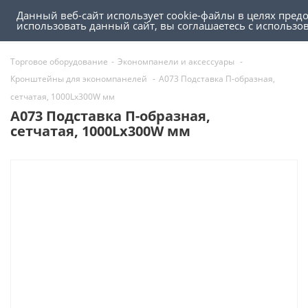
Данный веб-сайт использует cookie-файлы в целях пред
0
0
использовать данный сайт, вы соглашаетесь с использ
Торговое оборудование
-
Экономпанели и аксессуары
-
Кронштейны для экономпанелей
-
A073 Подставка П-образная,
сетчатая, 1000Lх300W мм
A073 Подставка П-образная,
сетчатая, 1000Lх300W мм