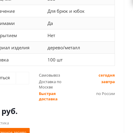
ачение
Для брюк и юбок
жимами
Да
крытием
Нет
риал изделия
дерево/металл
овка
100 шт
Самовывоз
сегодня
иться
Доставка по
завтра
Москве
Быстрая
по России
доставка
 руб.
стика
темное дерево