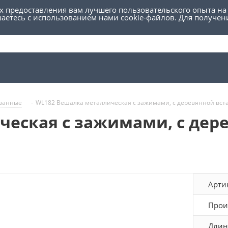
ях предоставления вам лучшего пользовательского опыта на
шаетесь с использованием нами cookie-файлов. Для получе
ванные
-
WL182 Вешалка металлическая с зажимами, с деревянной вста
еская с зажимами, с дере
Арти
Прои
Длин