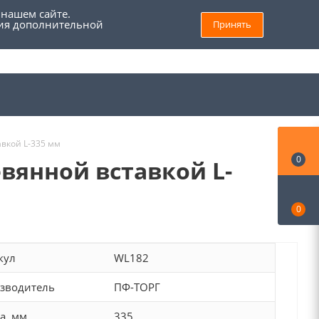
 нашем сайте.
ния дополнительной
Принять
8 (800) 555 69 93
Войти
Заказать звонок
Мой кабинет
вкой L-335 мм
0
вянной вставкой L-
0
кул
WL182
зводитель
ПФ-ТОРГ
а, мм
335