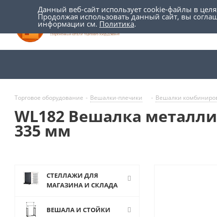
Данный веб-сайт использует cookie-файлы в цел
Продолжая использовать данный сайт, вы согла
информации см.
Политика
.
Торговое оборудование
-
Вешалки-плечики
-
Вешалки комбиниро
WL182 Вешалка металлич
335 мм
СТЕЛЛАЖИ ДЛЯ
МАГАЗИНА И СКЛАДА
ВЕШАЛА И СТОЙКИ