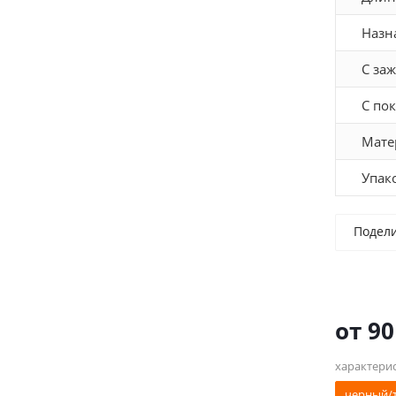
Назн
С за
С по
Мате
Упак
Подел
от
90
характери
черный/